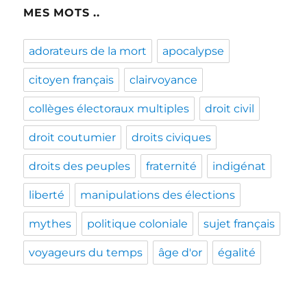
MES MOTS ..
adorateurs de la mort
apocalypse
citoyen français
clairvoyance
collèges électoraux multiples
droit civil
droit coutumier
droits civiques
droits des peuples
fraternité
indigénat
liberté
manipulations des élections
mythes
politique coloniale
sujet français
voyageurs du temps
âge d'or
égalité