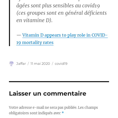
âgées sont plus sensibles au covid19
(ces groupes sont en général déficients
en vitamine D).
Vitamin D appears to play role in COVID-
19 mortality rates
Auteur
Publié
Catégories
Jaffar
11 mai 2020
covid19
le
Laisser un commentaire
Votre adresse e-mail ne sera pas publiée.
Les champs
obligatoires sont indiqués avec
*