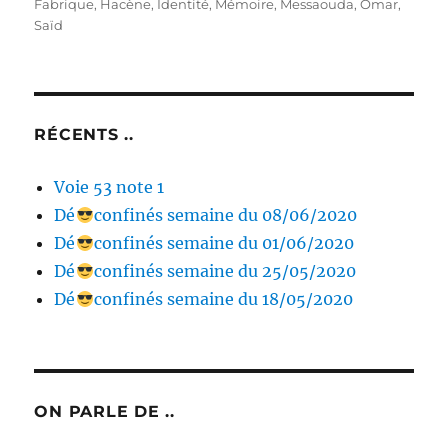
le
Fabrique
,
Hacène
,
Identité
,
Mémoire
,
Messaouda
,
Omar
,
Saïd
RÉCENTS ..
Voie 53 note 1
Dé
confinés semaine du 08/06/2020
Dé
confinés semaine du 01/06/2020
Dé
confinés semaine du 25/05/2020
Dé
confinés semaine du 18/05/2020
ON PARLE DE ..