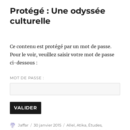
Protégé : Une odyssée
culturelle
Ce contenu est protégé par un mot de passe.
Pour le voir, veuillez saisir votre mot de passe
ci-dessous :
MOT DE PASSE :
Auteur
Publié
Catégories
Jaffar
30 janvier 2015
Allel
,
Atika
,
Études
,