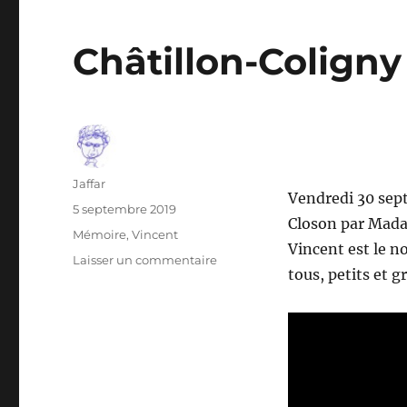
Châtillon-Colign
Auteur
Jaffar
Vendredi 30 sep
Publié
5 septembre 2019
Closon par Mada
le
Catégories
Mémoire
,
Vincent
Vincent est le n
sur
Laisser un commentaire
tous, petits et g
Châtillon-
Coligny
honore
Vincent